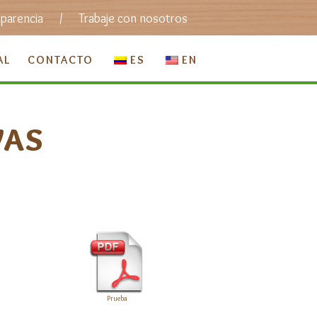
sparencia
/
Trabaje con nosotros
AL
CONTACTO
ES
EN
VAS
Prueba