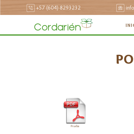
+57 (604) 8293232
inf
INI
PO
Prueba